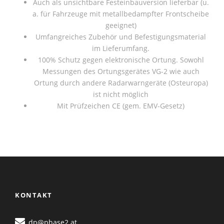
Auch als unsichtbare Festeinbauversion lieferbar (u.
a. für Fahrzeuge mit metallbedampfter Frontscheibe
geeignet)
Umfangreiches Zubehör und Befestigungsmaterial
im Lieferumfang.
100% Schutz gegen elektronische Ortung. Sowohl
Messungen des Ortungsgerätes VG-2 wie auch
Ortung durch andere Radarwarngeräte (Osteuropa)
ist nicht möglich
Mit Prüfzeichen CE (gem. EMV-Gesetz)
KONTAKT
dp@phase2.at