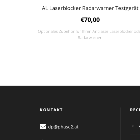
AL Laserblocker Radarwarner Testgerät
€
70,00
Optionales Zubehör für Ihren Antilaser Laserblocker od
Radarwarner.
KONTAKT
REC
dp@phase2.at