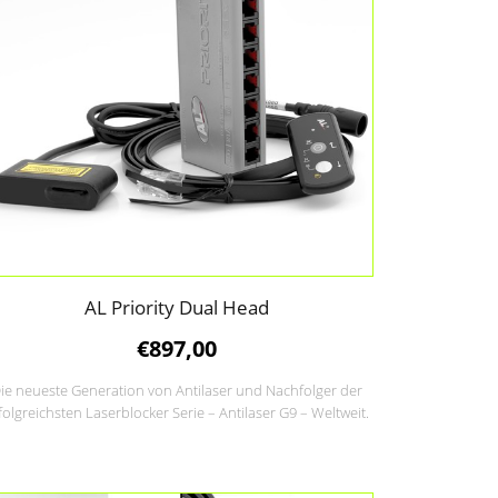
AL Priority Dual Head
€
897,00
ie neueste Generation von Antilaser und Nachfolger der
folgreichsten Laserblocker Serie – Antilaser G9 – Weltweit.