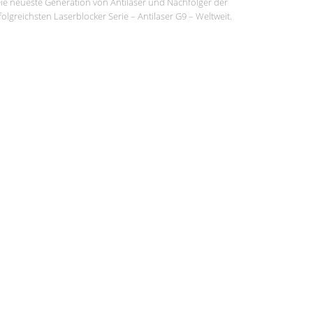
ie neueste Generation von Antilaser und Nachfolger der
folgreichsten Laserblocker Serie – Antilaser G9 – Weltweit.