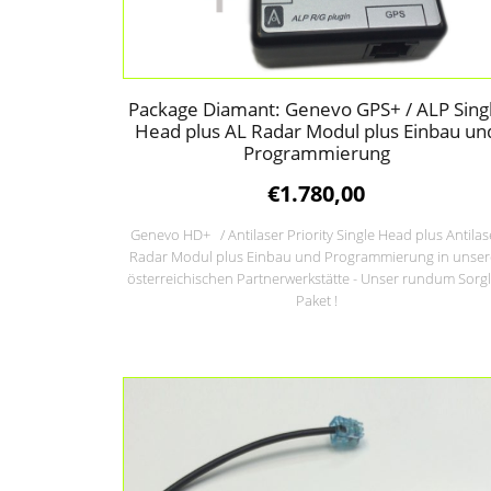
Package Diamant: Genevo GPS+ / ALP Sing
Head plus AL Radar Modul plus Einbau un
Programmierung
€
1.780,00
Genevo HD+ / Antilaser Priority Single Head plus Antilas
Radar Modul
plus Einbau und Programmierung in unser
österreichischen Partnerwerkstätte -
Unser rundum Sorg
Paket !