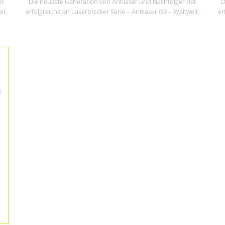
er
Die neueste Generation von Antilaser und Nachfolger der
D
it.
erfolgreichsten Laserblocker Serie – Antilaser G9 – Weltweit.
er