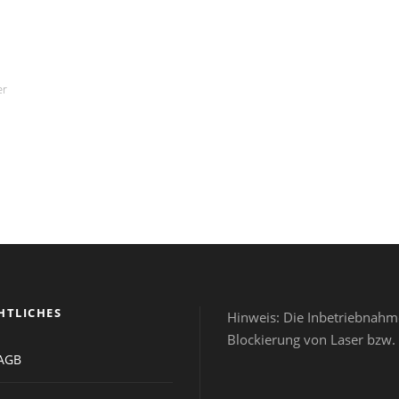
er
HTLICHES
Hinweis: Die Inbetriebnah
Blockierung von Laser bzw. 
AGB