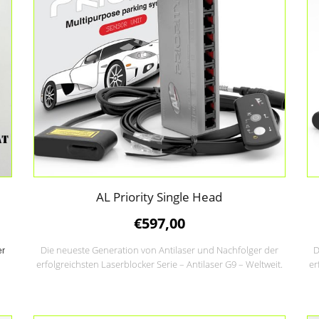
AL Priority Single Head
€
597,00
Die neueste Generation von Antilaser und Nachfolger der
D
er
erfolgreichsten Laserblocker Serie – Antilaser G9 – Weltweit.
er
.