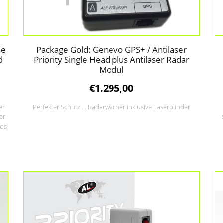
le
Package Gold: Genevo GPS+ / Antilaser
d
Priority Single Head plus Antilaser Radar
Modul
€
1.295,00
er
Perfekter Schutz ... Radarwarner inklusive Laserblinder
er
los