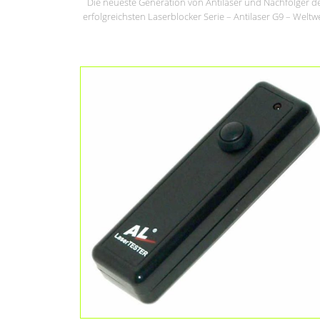
Die neueste Generation von Antilaser und Nachfolger d
erfolgreichsten Laserblocker Serie – Antilaser G9 – Weltwe