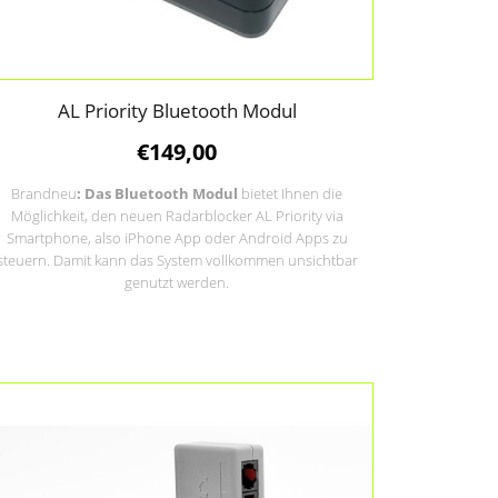
AL Priority Bluetooth Modul
€
149,00
Brandneu
: Das Bluetooth Modul
bietet Ihnen die
Möglichkeit, den neuen Radarblocker AL Priority via
Smartphone, also iPhone App oder Android Apps zu
steuern. Damit kann das System vollkommen unsichtbar
genutzt werden.